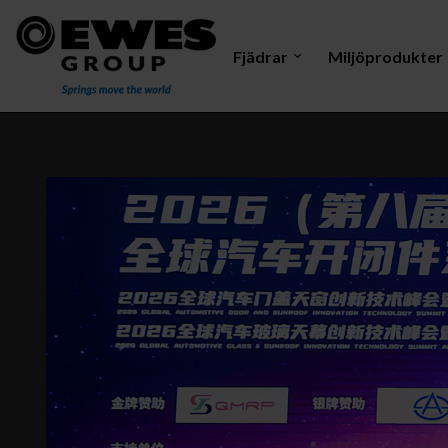
Fjädrar
Miljöprodukter
Dragfjäder
Mastelektrod
Vri