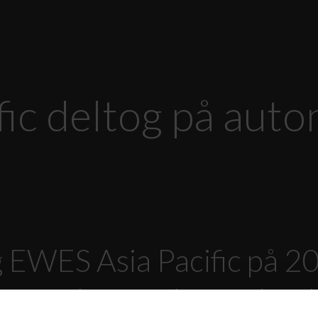
ic deltog på auto
EWES Asia Pacific på 20
system innovation techno