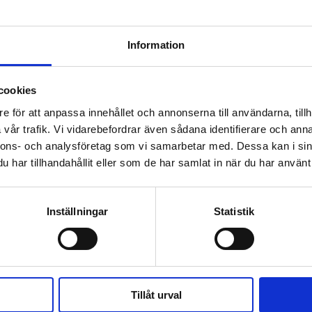
na.
Information
cookies
e för att anpassa innehållet och annonserna till användarna, tillh
vår trafik. Vi vidarebefordrar även sådana identifierare och anna
nnons- och analysföretag som vi samarbetar med. Dessa kan i sin
har tillhandahållit eller som de har samlat in när du har använt 
jörer från hela automotive-
Eventet fokuserade bland annat
closures systems,
smarta lösningar för fordonsi
Inställningar
Statistik
.
elektrifiering och nya krav på 
ch diskuterade både pågående
För EWES är möten som dessa vik
branschen och fortsätta bidra 
Tillåt urval