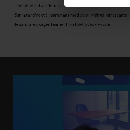
– Det är alltid värdefullt att träffa ingenjörer och diskute
lösningar direkt tillsammans med dem. Många intressanta id
de samtalen, säger teamet från EWES Asia Pacific.