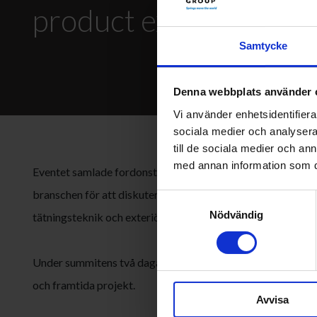
product exhibition i Ki
Samtycke
Denna webbplats använder 
Vi använder enhetsidentifierar
sociala medier och analysera 
till de sociala medier och a
med annan information som du 
Eventet samlade fordonstillverkare, leverantörer och ingen
branschen för att diskutera den senaste utvecklingen inom 
Samtyckesval
Nödvändig
tätningsteknik och exteriörlösningar för framtidens fordon
Under summitens två dagar träffade EWES flera kunder o
och framtida projekt.
Avvisa