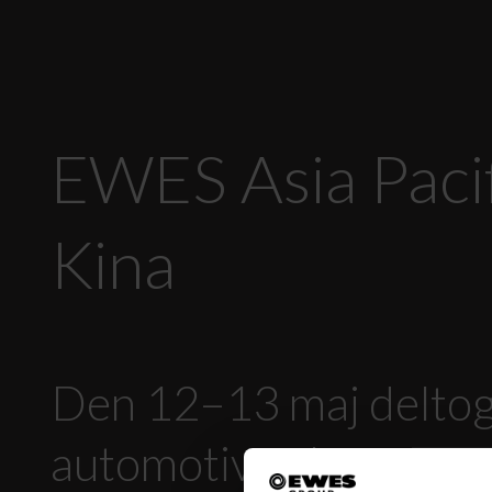
EWES Asia Pacif
Kina
Den 12–13 maj deltog 
automotive closures 