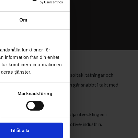
Om
andahålla funktioner för
n information från din enhet
 tur kombinera informationen
deras tjänster.
 på innovation inom dörrsystem, soltak, tätningar och
ndustrin. Områden där utvecklingen går snabbt i takt med
Marknadsföring
funktion och design.
tiga för att stärka relationer, följa utvecklingen i
med tekniska lösningar för automotive-industrin.
Tillåt alla