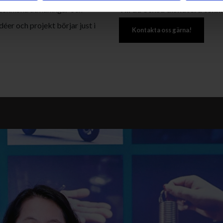
ra tekniska utmaningar och
Vill du också diskutera tekn
éer och projekt börjar just i
Kontakta oss gärna!