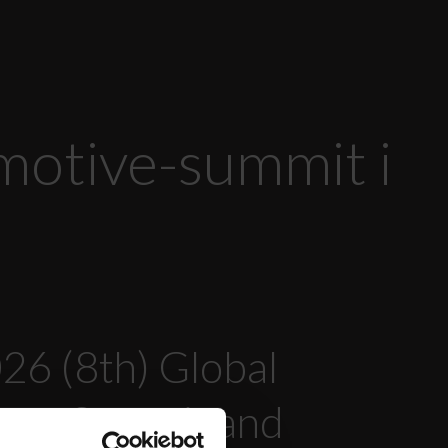
motive-summit i
26 (8th) Global
logy Summit and