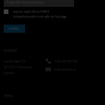
Jag har tagit del av EWES
integritetspolicy som går att läsa
här.
ANMÄL
Kontakt
Lundavägen 53
+46 370 867 00
SE-333 71 Bredaryd
order@ewes.se
Sweden
Meny