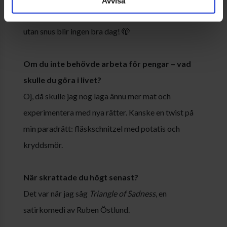
Avvisa
Jag har svårt att klara mig utan snus – en arbetsdag
utan snus blir ingen bra dag! 🫣
Om du inte behövde arbeta för pengar – vad
skulle du göra i livet?
Oj, då skulle jag nog laga ännu mer mat och
experimentera med nya rätter. Kanske en twist på
min paradrätt: fläskschnitzel med potatis och
kryddsmör.
När skrattade du högt senast?
Det var när jag såg
Triangle of Sadness
, en
satirkomedi av Ruben Östlund.