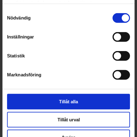
samlat in när du har använt deras tjänster.
skärning och montering.
Samtyckesval
Nödvändig
Hur har du tagits emot?
Inställningar
Väldigt bra! Alla kollegor har varit mycket
välkomnande och hjälpt mig med alla frågor jag haft.
Statistik
Hur gammal är du och var bor du?
Marknadsföring
Jag är 25 år (2025) och bor i Bredaryd.
Vad tycker du om att göra när du inte jobbar?
Tillåt alla
Jag gillar att laga mat och umgås med vänner och
familj.
Tillåt urval
Vad har du svårt att motstå?