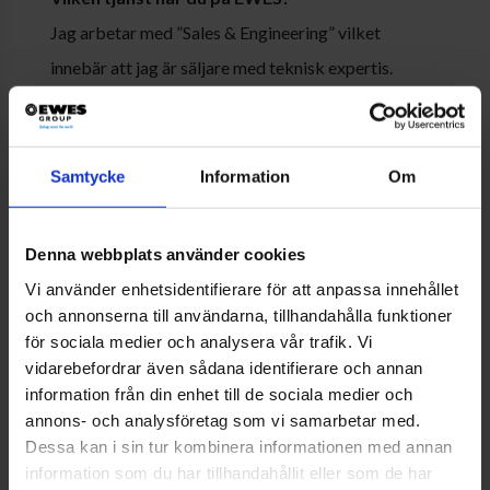
Jag arbetar med ”Sales & Engineering” vilket
innebär att jag är säljare med teknisk expertis.
Varför sökte du tjänsten?
EWES marknadschef kontaktade mig. Hon visste
Samtycke
Information
Om
att jag är utbildad ingenjör inom industriell ekonomi
(industrial engineering) och tyckte att min profil
Denna webbplats använder cookies
skulle passa bra på EWES.
Vi använder enhetsidentifierare för att anpassa innehållet
och annonserna till användarna, tillhandahålla funktioner
för sociala medier och analysera vår trafik. Vi
Vad gjorde du innan du började jobba hos
vidarebefordrar även sådana identifierare och annan
EWES?
information från din enhet till de sociala medier och
Jag arbetade på ett lokalt företag, också i Bredaryd.
annons- och analysföretag som vi samarbetar med.
Dessa kan i sin tur kombinera informationen med annan
Där jobbade jag kvällsskiftet och bearbetade
information som du har tillhandahållit eller som de har
mestadels gjutet gods genom fräsning, gängning,