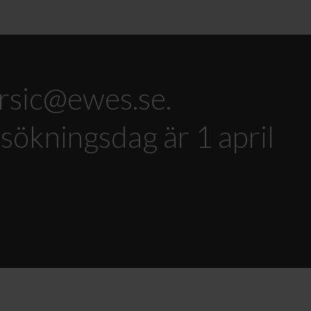
orsic@ewes.se
.
ökningsdag är 1 april