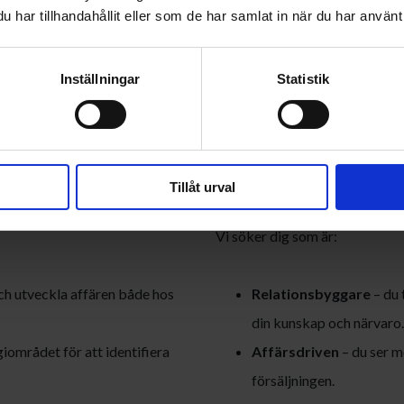
har tillhandahållit eller som de har samlat in när du har använt 
Inställningar
Statistik
kter
Vem är du
Tillåt urval
Vi söker dig som är:
h utveckla affären både hos
Relationsbyggare
– du 
din kunskap och närvaro.
området för att identifiera
Affärsdriven
– du ser m
försäljningen.