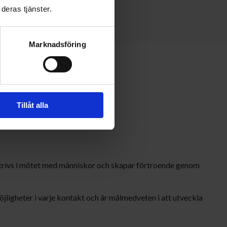
deras tjänster.
Marknadsföring
?
Tillåt alla
trivs i mötet med människor och skapar förtroende genom
öjligheter i varje kontakt och är målmedveten i att utveckla