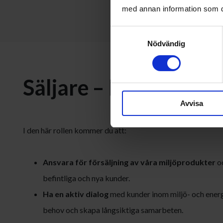
med annan information som du 
Samtyckesval
Nödvändig
Säljare – Miljöprodu
Avvisa
I den här rollen kommer du att:
Ansvara för försäljning av våra miljöprodukter
oc
befintliga och nya kunder.
Ha en aktiv dialog
med kunder inom miljö- och energi
behov och skapa långsiktiga samarbeten.