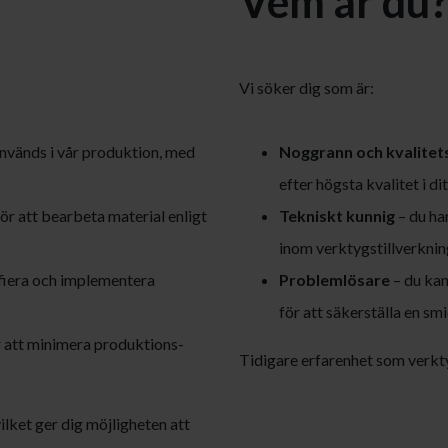
Vem är du
Vi söker dig som är:
nvänds i vår produktion, med
Noggrann och kvalite
efter högsta kvalitet i dit
ör att bearbeta material enligt
Tekniskt kunnig
– du ha
inom verktygs­tillverkning
ifiera och implementera
Problemlösare
– du kan
för att säkerställa en sm
r att minimera produktions­
Tidigare erfarenhet som verktyg
ilket ger dig möjligheten att