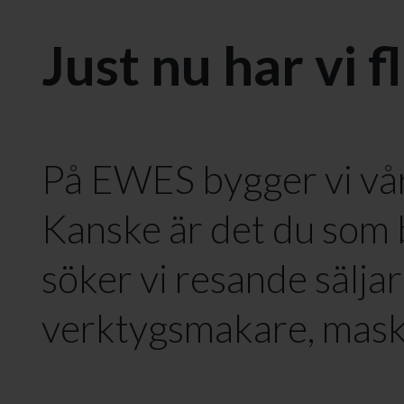
Just nu har vi f
På EWES bygger vi vår
Kanske är det du som bl
söker vi resande säljare
verktygsmakare, maski