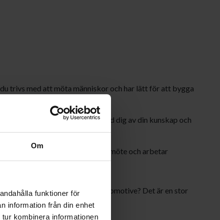
?
du trivs med att möta människor och har lätt för att bygga
e internt och externt.
betsinriktad
– du delar gärna med dig av din kunskap och
m din egen.
Om
serad
– du ser möjligheter i varje möte och arbetar
resultat.
örsäljning inom industrin eller automotive? Det är en stor
andahålla funktioner för
n information från din enhet
 tur kombinera informationen