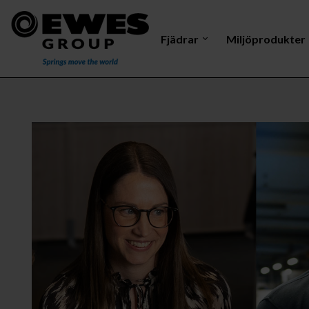
Fjädrar
Miljöprodukter
Dragfjäder
Mastelektrod
Vri