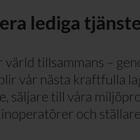
lera lediga tjänst
 värld tillsammans – ge
ir vår nästa kraftfulla l
, säljare till våra miljöpr
noperatörer och ställar