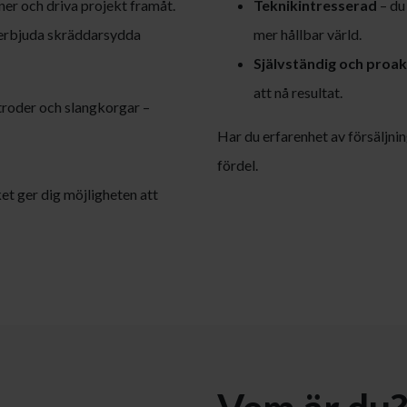
ner och driva projekt framåt.
Teknikintresserad
– du 
 erbjuda skräddarsydda
mer hållbar värld.
Självständig och proak
att nå resultat.
troder och slangkorgar –
Har du erfarenhet av försäljning
fördel.
et ger dig möjligheten att