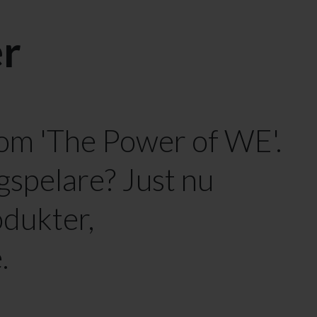
er
nom 'The Power of WE'.
agspelare? Just nu
odukter,
e.