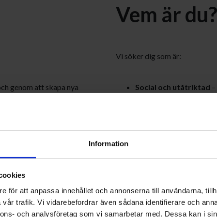
Vem är du
Vi söker dig som är:
 och genom att skapa nya
Social och utåtriktad
– 
och vårda relationer, båd
 med våra kunder. Du bygger
Prestigelös och samar
rvaro.
ser teamets framgång so
Information
får stöd av teknisk support
Driven och affärsfoku
målinriktat för att skapa 
cookies
et ger dig möjligheten att
Har du tidigare erfarenhet av f
e för att anpassa innehållet och annonserna till användarna, tillh
vår trafik. Vi vidarebefordrar även sådana identifierare och anna
fördel!
nnons- och analysföretag som vi samarbetar med. Dessa kan i sin