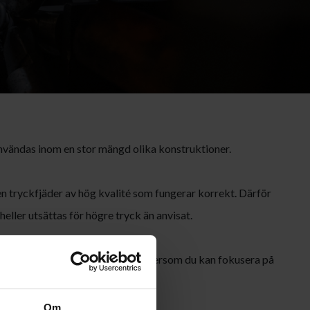
nvändas inom en stor mängd olika konstruktioner.
 en tryckfjäder av hög kvalité som fungerar korrekt. Därför
heller utsättas för högre tryck än anvisat.
 tids- och kostnadsbesparing eftersom du kan fokusera på
ra delar i konstruktionsarbetet.
Om