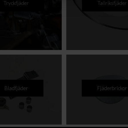
Tryckfjäder
Tallriksfjäder
Bladfjäder
Fjäderbrickor