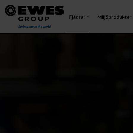
Fjädrar
Miljöprodukter
Dragfjäder
Mastelektrod
Vri