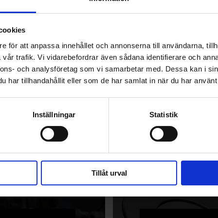
Vi kan hjälpa dig att hitta t
kan också hitta rostfria tryck
cookies
Där finns också informati
e för att anpassa innehållet och annonserna till användarna, tillh
vår trafik. Vi vidarebefordrar även sådana identifierare och anna
vilken
ändutfor
nnons- och analysföretag som vi samarbetar med. Dessa kan i sin
har tillhandahållit eller som de har samlat in när du har använt 
Använd gärna
speci
Inställningar
Statistik
Tillåt urval