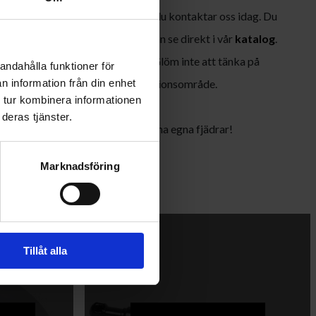
ryckfjädrar som passar just dig om du kontaktar oss idag. Du
fjädrar i vårt sortiment som du kan se direkt i vår
katalog
.
on om dimensioner och längder. Glöm inte att tänka på
andahålla funktioner för
n information från din enhet
mning
du behöver för ditt applikationsområde.
 tur kombinera informationen
deras tjänster.
alkonfiguratorn
för att skapa dina egna fjädrar!
Marknadsföring
Tillåt alla