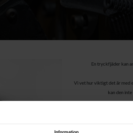
En tryckfjäder kan a
Vi vet hur viktigt det är med
kan den inte 
EWES tryckfjädrar innebär en
and
Information