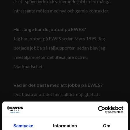
är ett spännande och varierande jobb med många
intressanta möten med nya och gamla kontakter.
Hur länge har du jobbat på EWES?
Jag har jobbat på EWES sedan Mars 1999. Jag
började jobba på säljsupporten, sedan blev jag
innesäljare, efter det utesäljare och nu
Marknadschef.
Vad är det bästa med att jobba på EWES?
Det bästa är att det finns alltid möjlighet att
utveckla sig på EWES om man har den ambitionen.
Ett annat stort plus är att det finns, och har alltid
funnits, en flexibilitet med arbetstider och ledighet.
Samtycke
Information
Om