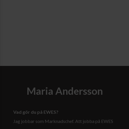
Maria Andersson
Vad gör du på EWES?
Jag jobbar som Marknadschef. Att jobba på EWES