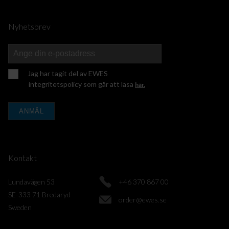
Nyhetsbrev
Jag har tagit del av EWES
integritetspolicy som går att läsa
här.
ANMÄL
Kontakt
Lundavägen 53
+46 370 867 00
SE-333 71 Bredaryd
order@ewes.se
Sweden