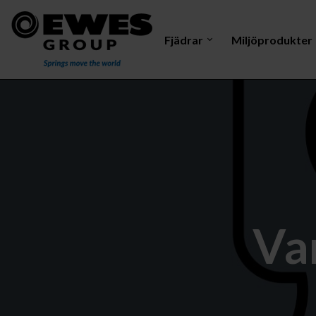
Fjädrar
Miljöprodukter
Dragfjäder
Mastelektrod
Vri
Van