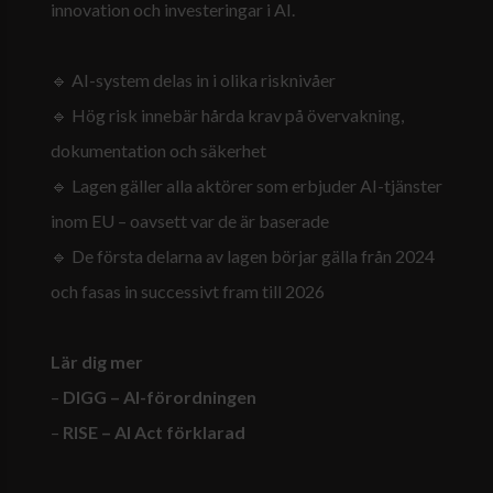
innovation och investeringar i AI.
🔹 AI-system delas in i olika risknivåer
🔹 Hög risk innebär hårda krav på övervakning,
dokumentation och säkerhet
🔹 Lagen gäller alla aktörer som erbjuder AI-tjänster
inom EU – oavsett var de är baserade
🔹 De första delarna av lagen börjar gälla från 2024
och fasas in successivt fram till 2026
Lär dig mer
–
DIGG – AI-förordningen
–
RISE – AI Act förklarad