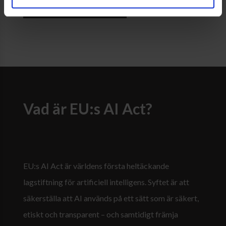
Ladda ner EWES AI-policy
Vad är EU:s AI Act?
EU:s AI Act är världens första heltäckande
lagstiftning för artificiell intelligens. Syftet är att
säkerställa att AI används på ett sätt som är säkert,
etiskt och transparent – och samtidigt främja