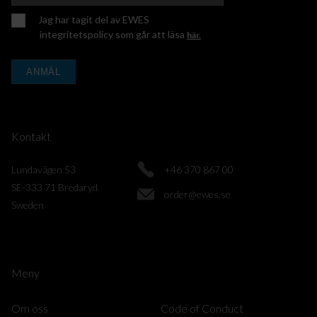
Jag har tagit del av EWES
integritetspolicy som går att läsa
här.
ANMÄL
Kontakt
Lundavägen 53
+46 370 867 00
SE-333 71 Bredaryd
order@ewes.se
Sweden
Meny
Om oss
Code of Conduct