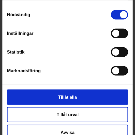
Samtyckesval
– Då kommer AI ingå som en strategisk del i vår
Nödvändig
budget, även om vi ännu inte kan dela exakt innehåll.
Men att bygga egna strukturer för att effektivisera
Inställningar
– särskilt inom våra kvalitetsprocesser – ser vi som
en självklarhet.
Statistik
Det nya EU-regelverket, AI Act, är också en viktig
Marknadsföring
drivkraft i arbetet.
– Det här är bara början. Vi är fast beslutna att ta
Tillåt alla
vara på de möjligheter AI innebär – med ansvar,
Tillåt urval
nyfikenhet och långsiktighet.
Avvisa