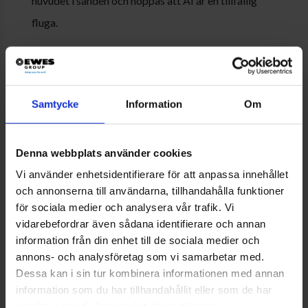
huvudet i sanden och hoppas att AI är en tillfällig
fluga.
– Vi tror tvärtom. Vi vill förstå vad tekniken faktiskt
innebär för vår verksamhet – på riktigt.
Samtycke
Information
Om
Från policy till praktik – AI blir en del av
Denna webbplats använder cookies
affärsstrategin
Vi använder enhetsidentifierare för att anpassa innehållet
Att EWES tar AI på allvar märks även i planerna
och annonserna till användarna, tillhandahålla funktioner
framåt. Redan om några veckor, april 2025, hålls
för sociala medier och analysera vår trafik. Vi
företagets första externa utbildning för
vidarebefordrar även sådana identifierare och annan
information från din enhet till de sociala medier och
medarbetare som använder AI i sitt dagliga arbete.
annons- och analysföretag som vi samarbetar med.
Och från och med 2026 får AI en egen post i
Dessa kan i sin tur kombinera informationen med annan
affärsplanen.
information som du har tillhandahållit eller som de har
samlat in när du har använt deras tjänster.