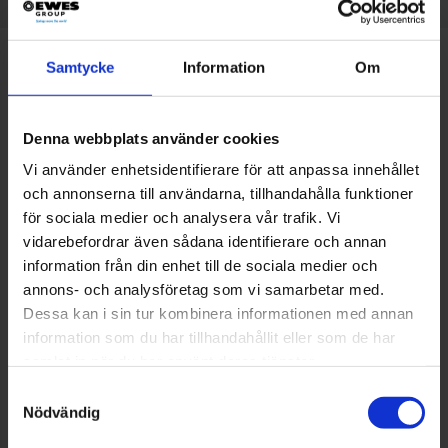
Samtycke
Information
Om
Toleranssättning
Denna webbplats använder cookies
Vi använder enhetsidentifierare för att anpassa innehållet
Varför behöver man använda sig av ganska stora
och annonserna till användarna, tillhandahålla funktioner
toleranser när man jobbar med fjädrar jämfört med
för sociala medier och analysera vår trafik. Vi
bearbetade detaljer? Det finns en Europanorm när
vidarebefordrar även sådana identifierare och annan
information från din enhet till de sociala medier och
det gäller toleranserna och EWES arbetar med alla.
annons- och analysföretag som vi samarbetar med.
Men hur ska man tänka? Vill du lära dig mer? Anmäl
Dessa kan i sin tur kombinera informationen med annan
dig till EWES fjäderskola genom att kontakta
information som du har tillhandahållit eller som de har
samlat in när du har använt deras tjänster.
order@ewes.se
Samtyckesval
Nödvändig