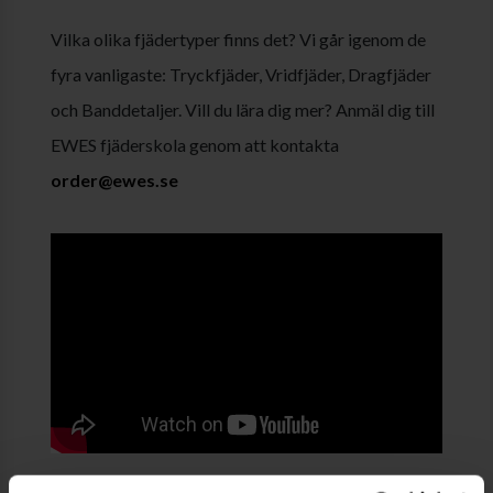
Vilka olika fjädertyper finns det? Vi går igenom de
fyra vanligaste: Tryckfjäder, Vridfjäder, Dragfjäder
och Banddetaljer. Vill du lära dig mer? Anmäl dig till
EWES fjäderskola genom att kontakta
order@ewes.se