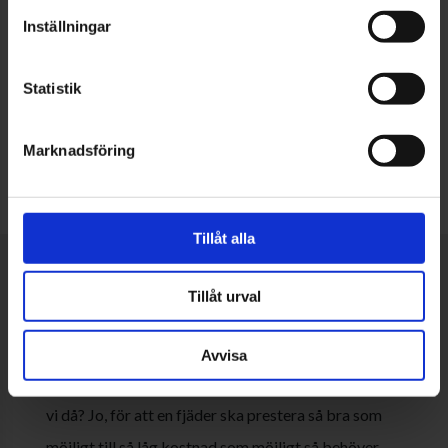
Inställningar
Statistik
Marknadsföring
Tillåt alla
Tillåt urval
Fjäderteknik
Avvisa
När vi på EWES pratar om fjäderteknik – vad menar
vi då? Jo, för att en fjäder ska prestera så bra som
möjligt till så låg kostnad som möjligt så behöver