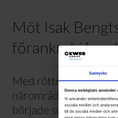
Möt Isak Bengtss
förankrat i byg
Samtycke
Med rötterna i Ås och e
Denna webbplats använder 
närområdet klev Isak 
Vi använder enhetsidentifierar
sociala medier och analysera 
började som en roll som
till de sociala medier och a
med annan information som du 