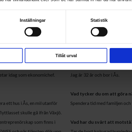
Inställningar
Statistik
ättre.
Tillåt urval
Hur gammal är du och var b
betar idag som ekonomichef.
Jag är 32 år och bor i Ås.
Vad tycker du om att göra n
a ett hus i Ås, en mil utanför
Spendera tid med familjen och 
lyttlasset skulle gå ifrån Växjö.
 entreprenörskap som finns i
Vad har du svårt att motstå
m EWES och när tjänsten dök upp
Tar de bort kolsyrad humledry