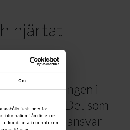
h hjärtat
Om
 till utvecklingen i
anuari 2025. Det som
andahålla funktioner för
n information från din enhet
vuxit till ett ansvar
 tur kombinera informationen
deras tjänster.