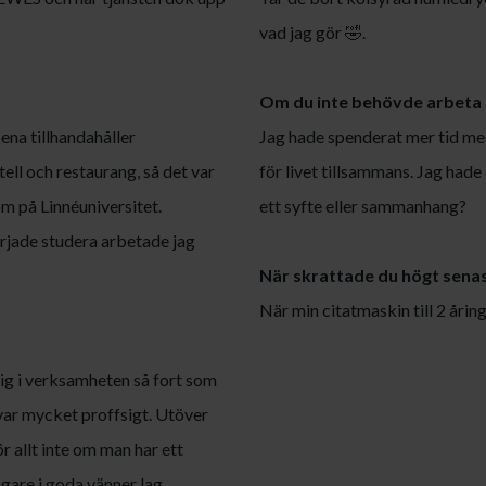
vad jag gör 🤣.
Om du inte behövde arbeta fö
ena tillhandahåller
Jag hade spenderat mer tid me
otell och restaurang, så det var
för livet tillsammans. Jag hade
om på Linnéuniversitet.
ett syfte eller sammanhang?
rjade studera arbetade jag
När skrattade du högt sena
När min citatmaskin till 2 årin
 mig i verksamheten så fort som
 var mycket proffsigt. Utöver
r allt inte om man har ett
ägare i goda vänner lag.