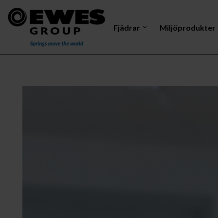
Fjädrar
Miljöprodukter
Dragfjäder
Mastelektrod
Vri