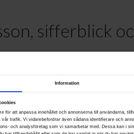
on, sifferblick oc
den
Information
n stark drivkraft att bidra
cookies
Bengtsson in på EWES i j
e för att anpassa innehållet och annonserna till användarna, tillh
vår trafik. Vi vidarebefordrar även sådana identifierare och anna
 Business Controller har 
nnons- och analysföretag som vi samarbetar med. Dessa kan i sin
har tillhandahållit eller som de har samlat in när du har använt 