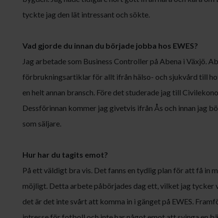
tyckte jag den lät intressant och sökte.
Vad gjorde du innan du började jobba hos EWES?
Jag arbetade som Business Controller på Abena i Växjö. Ab
förbrukningsartiklar för allt ifrån hälso- och sjukvård till h
en helt annan bransch. Före det studerade jag till Civilekon
Dessförinnan kommer jag givetvis ifrån Ås och innan jag bö
som säljare.
Hur har du tagits emot?
På ett väldigt bra vis. Det fanns en tydlig plan för att få in
möjligt. Detta arbete påbörjades dag ett, vilket jag tycker
det är det inte svårt att komma in i gänget på EWES. Framfö
intresse för fotboll och inte har något emot att svinga en b