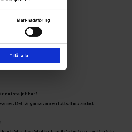
Marknadsföring
Tillåt alla
or du?
är du inte jobbar?
vänner. Det får gärna vara en fotboll inblandad.
?
ck och Marabou Mintkrokant ifrån butikerna vet jag inte