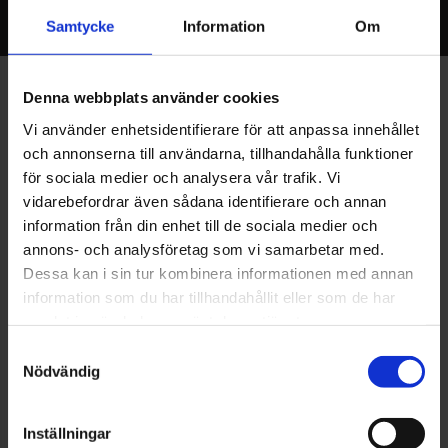
Samtycke
Information
Om
Denna webbplats använder cookies
Vi använder enhetsidentifierare för att anpassa innehållet
Visste du att
… en fjäder inte bara har en funktion –
och annonserna till användarna, tillhandahålla funktioner
den kan förses med speciella egenskaper! Till
för sociala medier och analysera vår trafik. Vi
exempel fjädern i motorsågens handtag som är
vidarebefordrar även sådana identifierare och annan
information från din enhet till de sociala medier och
vibrationsdämpande för att minska risken för hand-
annons- och analysföretag som vi samarbetar med.
arm vibrationssyndrom (HAVS) vid långvarig
Dessa kan i sin tur kombinera informationen med annan
exponering. HAVS är en medicinsk åkomma som
information som du har tillhandahållit eller som de har
samlat in när du har använt deras tjänster.
orsakar skador på blodkärl, nerver och leder i
Samtyckesval
händer och armar. Ett vibrationsdämpande handtag
Nödvändig
förbättrar ergonomin genom att öka
användarkomforten och minska belastningen på
Inställningar