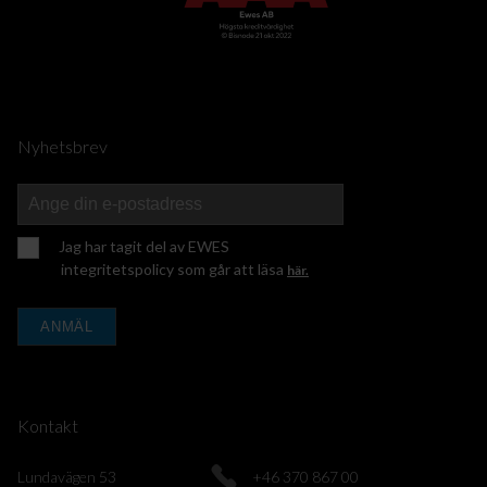
Nyhetsbrev
Jag har tagit del av EWES
integritetspolicy som går att läsa
här.
ANMÄL
Kontakt
Lundavägen 53
+46 370 867 00