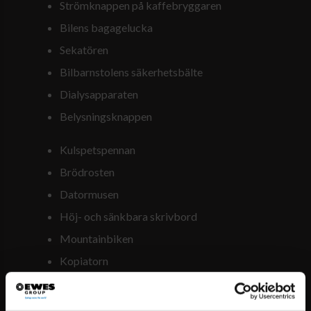
Strömknappen på kaffebryggaren
Bilens bagagelucka
Sekatören
Bilbarnstolens säkerhetsbälte
Dialysapparaten
Belysningsknappen
Kulspetspennan
Brödrosten
Datormusen
Höj- och sänkbara skrivbord
Mountainbiken
Kopiatorn
Skrivaren