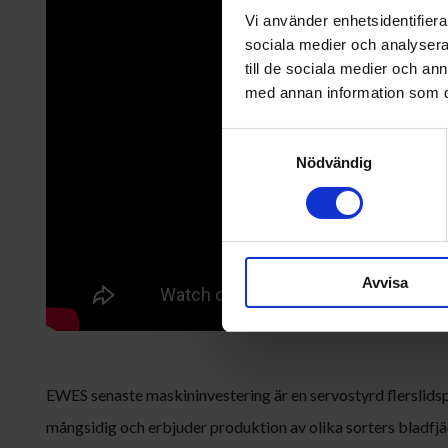
Vi använder enhetsidentifierar
sociala medier och analysera 
till de sociala medier och a
med annan information som du 
Samtyckesval
Nödvändig
Avvisa
EWES senaste maskininvestering är en servostyrd flerslidsp
mångsidig och erbjuder produktion av olika sorters bladfj