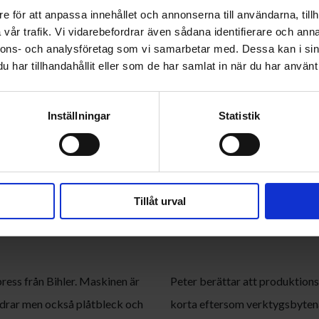
e för att anpassa innehållet och annonserna till användarna, tillh
vår trafik. Vi vidarebefordrar även sådana identifierare och anna
nnons- och analysföretag som vi samarbetar med. Dessa kan i sin
har tillhandahållit eller som de har samlat in när du har använt 
Inställningar
Statistik
Tillåt urval
ress från Bihler. Maskinen är
Peter berättar att produktions
ädrar men också plåtbleck och
korta eftersom verktygsbytena