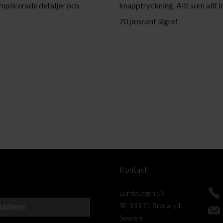
mplicerade detaljer och
knapptryckning. Allt som allt i
70 procent lägre!
Kontakt
Lundavägen 53
SE-333 71 Bredaryd
Sweden