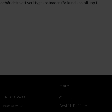
nnebär detta att verktygskostnaden för kund kan bli upp till
Meny
+46 370 867 00
Om oss
Beställ din fjäder
order@ewes.se