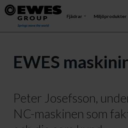
Fjädrar
Miljöprodukter
Dragfjäder
Mastelektrod
Vri
EWES maskinin
Peter Josefsson, unde
NC-maskinen som fakti