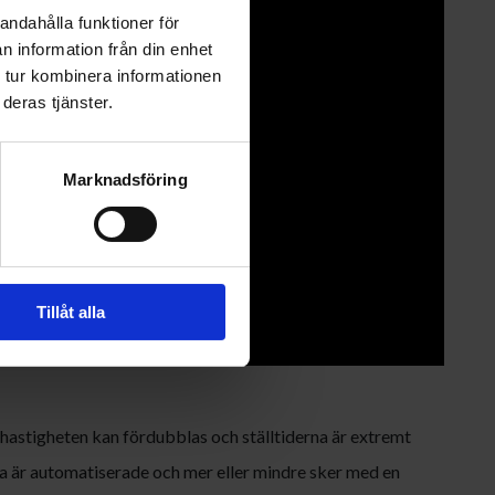
andahålla funktioner för
n information från din enhet
 tur kombinera informationen
deras tjänster.
Marknadsföring
Tillåt alla
hastigheten kan fördubblas och ställtiderna är extremt
 är automatiserade och mer eller mindre sker med en