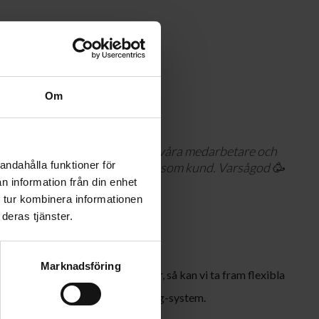
Om
i har medvetet valt att utveckla våra medarbetare och
andahålla funktioner för
tod genom att vi lyssnar på dig som kund. Varsågod 🥳
n information från din enhet
 tur kombinera informationen
deras tjänster.
Marknadsföring
ltislidemaskien från tyska Bihler, så kan vi ta fram flexibla
t tack vare maskinens Lean tooling-system.