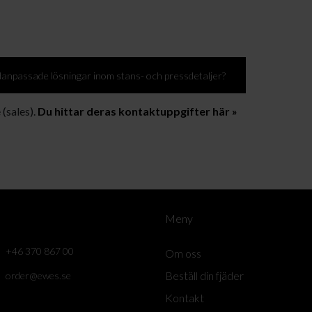
danpassade lösningar inom stans- och pressdetaljer?
 (sales).
Du hittar deras kontaktuppgifter här »
Meny
+46 370 867 00
Om oss
Beställ din fjäder
order@ewes.se
Kontakt