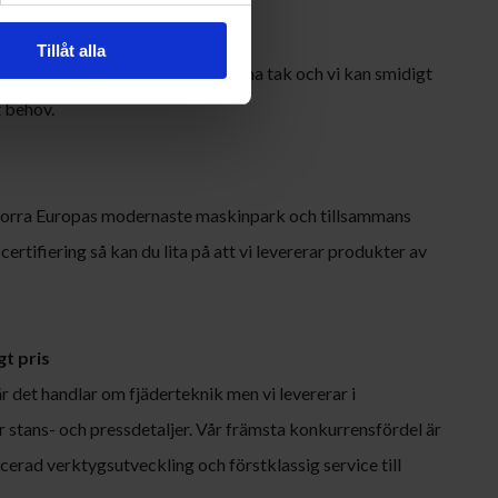
ål
Tillåt alla
h verktygsproduktion under samma tak och vi kan smidigt
t behov.
r norra Europas modernaste maskinpark och tillsammans
rtifiering så kan du lita på att vi levererar produkter av
gt pris
det handlar om fjäderteknik men vi levererar i
r stans- och pressdetaljer. Vår främsta konkurrensfördel är
cerad verktygsutveckling och förstklassig service till