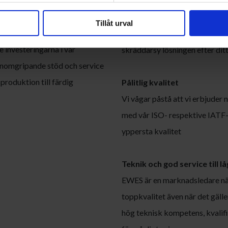
ljer.”
Full kontroll från start till m
Tillåt urval
Hos oss finns konstruktion oc
 investeringarna i vår
skräddarsy lösningen efter dit
genomgripande stöd och service
produktion till färdig
Pålitlig kvalitet
Vi vågar påstå att vi erbjude
med vår ISO- respektive IATF-ce
yppersta kvalitet
Teknik och god service till lå
EWES är en marknadsledare när 
toppkvalitet även när det gälle
hög teknisk kompetens, kvalifi