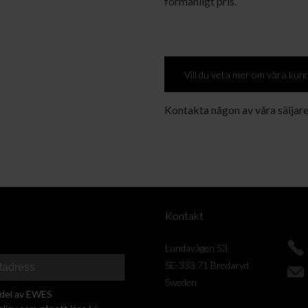
förmånligt pris.
Vill du veta mer om våra kun
Kontakta någon av våra säljare
Kontakt
Lundavägen 53
SE-333 71 Bredaryd
Sweden
 del av EWES