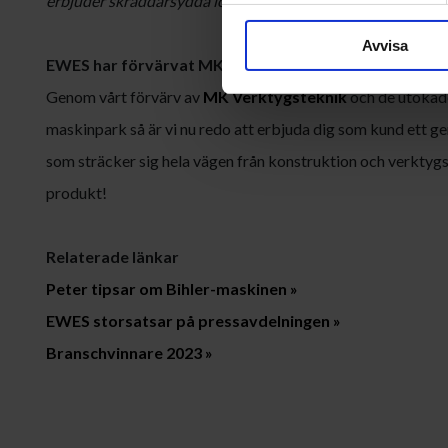
erbjuder skräddarsydda lösningar inom stans- och pressdeta
Avvisa
EWES har förvärvat MK Verktygsteknik
Genom vårt förvärv av
MK Verktygsteknik
och de utökade
maskinpark så är vi nu redo att erbjuda dig som kund ett 
som sträcker sig hela vägen från konstruktion och verktygs
produkt!
Relaterade länkar
Peter tipsar om Bihler-maskinen »
EWES storsatsar på pressavdelningen »
Branschvinnare 2023 »