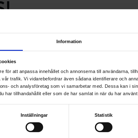
S!
sdetaljer
Information
cookies
har vi på EWES haft som mål att vara en ledande leverantör. V
e för att anpassa innehållet och annonserna till användarna, tillh
ringar i maskiner och utrustning. Vårt nya erbjudande upps
vår trafik. Vi vidarebefordrar även sådana identifierare och anna
nnons- och analysföretag som vi samarbetar med. Dessa kan i sin
har tillhandahållit eller som de har samlat in när du har använt 
Det här får du av EWES
 vi vill erbjuda ett mångsidigt
Senaste teknik
Inställningar
Statistik
d glädje jag stolt presenterar
Med vår senaste investering, mu
s på fjäderteknik utan också
och prisvärda lösningar snabb