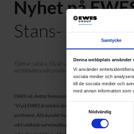
Nyhet på EWE
Stans- och pres
Samtycke
Denna webbplats använder 
Fjädrar i all ära. Du är viktigare! Under snart 90 år 
Vi använder enhetsidentifierar
att förbättra vår produktionskapacitet genom investe
sociala medier och analysera 
till de sociala medier och a
med annan information som du 
EWES vd, Anton Svensson, sammanfattar vårt erbjudande:
Samtyckesval
”Vi på EWES är erkänt duktiga kring allt som rör fjädrar men
Nödvändig
sortiment. Alla kunder har olika behov och det är därför me
vårt utökade serviceutbud, där vi inte bara specialiserar os