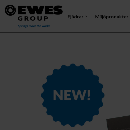
Fjädrar
Miljöprodukter
Dragfjäder
Mastelektrod
Vri