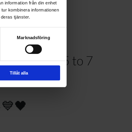
Year!
n information från din enhet
 tur kombinera informationen
deras tjänster.
Marknadsföring
days.
ecember 2025 to 7
Tillåt alla
🎄💙🖤