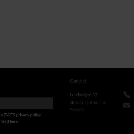
Contact
Lundavägen 53
SE-333 71 Bredaryd
Sweden
he EWES privacy policy,
 read
here.