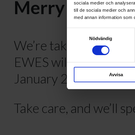
Merry Christm
sociala medier och analysera 
till de sociala medier och a
med annan information som du 
Samtyckesval
Nödvändig
We’re taking a short w
EWES will be closed 
January 2026.
Avvisa
Take care, and we’ll s