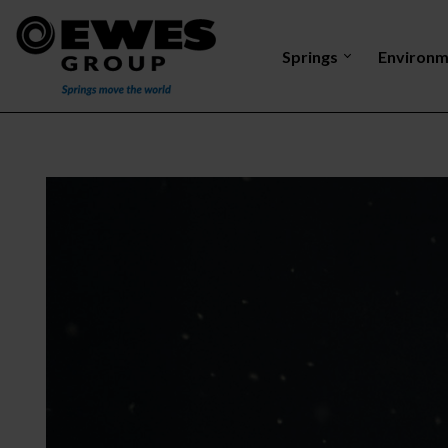
Springs
Environm
Tension
Torsion
Compression
Discharge e
spring
spring
spring