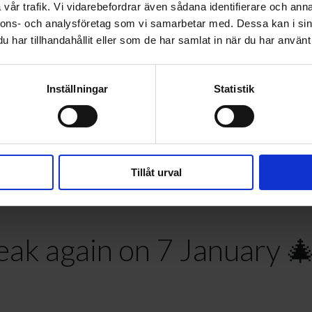
as & Happy New 
vår trafik. Vi vidarebefordrar även sådana identifierare och anna
nnons- och analysföretag som vi samarbetar med. Dessa kan i sin
har tillhandahållit eller som de har samlat in när du har använt 
Inställningar
Statistik
inter break over the holi
for Christmas from 22 D
Tillåt urval
peak again on 7 January 