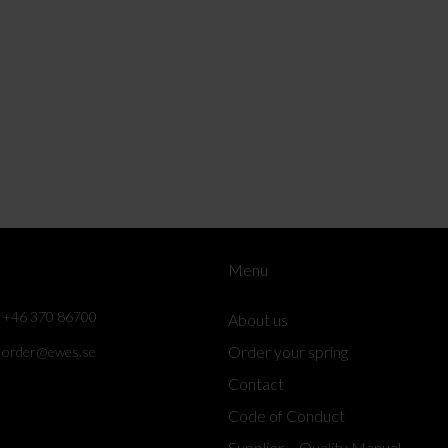
Menu
+46 370 86700
About us
Order your spring
order@ewes.se
Contact
Code of Conduct
Supplier – Quality Manual